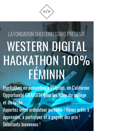
LA FONDATION SHOOTING STARS PRÉSENTE
WESTERN DIGITAL
HACKATHON 100%
FÉMININ
Hackathon en présentiel à Milpitas, en Californie
Opportunité GRATUITE pour
les filles du collège
et du lycée
Apportez votre ordinateur portable ! Venez prêts
à
apprendre, à participer et à gagner des prix !
Débutants bienvenus !