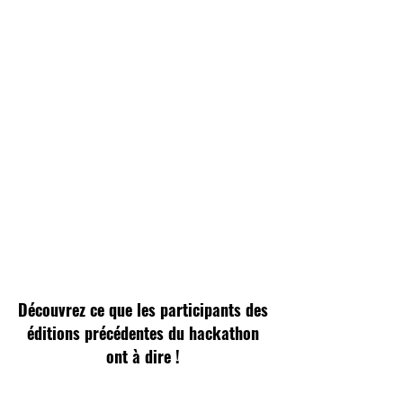
Prix en espèces
Panels et conférences passionnants
Bénéficiez du mentorat de professionnels du secteur.
Obtenez une expertise technique
Interaction avec la communauté des développeurs
Une façon intéressante d'apprendre
Complétez votre CV
Découvrez ce que les participants des
éditions précédentes du hackathon
ont à dire !