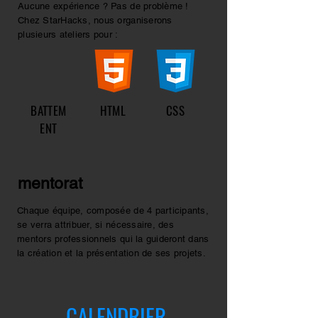
Aucune expérience ? Pas de problème !
Chez StarHacks, nous organiserons
plusieurs ateliers pour :
BATTEM
HTML
CSS
ENT
mentorat
Chaque équipe, composée de 4 participants,
se verra attribuer, si nécessaire, des
mentors professionnels qui la guideront dans
la création et la présentation de ses projets.
CALENDRIER