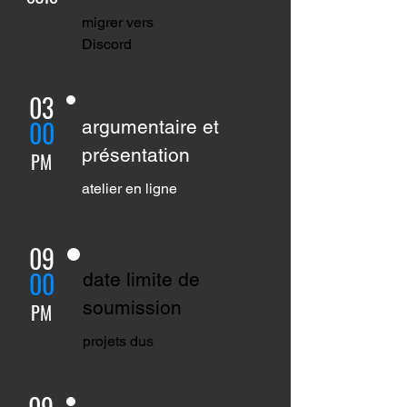
migrer vers
Discord
03
00
argumentaire et
présentation
PM
atelier en ligne
09
00
date limite de
soumission
PM
projets dus