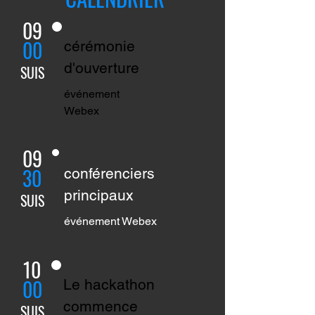
09
00
cérémonie
d'ouverture
SUIS
événement
Webex
09
30
conférenciers
principaux
SUIS
événement Webex
10
00
Le hackathon
commence
SUIS